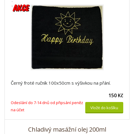
Černý froté ručník 100x50cm s výšivkou na přání.
150 Kč
Odeslání do 7-14 dnů od připsání peněz
Vložit do košíku
na účet
Chladivý masážní olej 200ml