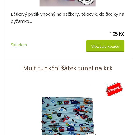
Látkový pytlík vhodný na bačkory, tělocvik, do školky na
pyžamko...
105 Kč
Skladem
Vložit do košíku
Multifunkční šátek tunel na krk