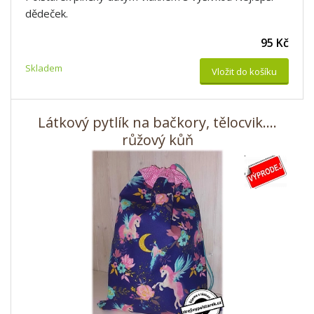
dědeček.
95 Kč
Skladem
Vložit do košíku
Látkový pytlík na bačkory, tělocvik....
růžový kůň