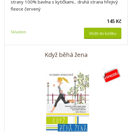
strany 100% bavlna s kytičkami... druhá strana hřejivý
fleece červený
145 Kč
Skladem
Vložit do košíku
Když běhá žena