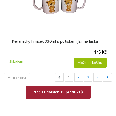
- Keramický hrníček 330ml s potiskem Jsi má láska
145 Kč
Skladem
Vložit do košíku
1
2
3
4
nahoru
Načíst dalších 15 produktů