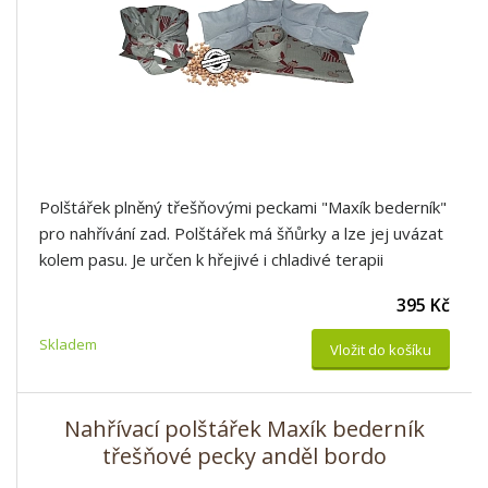
Polštářek plněný třešňovými peckami "Maxík bederník"
pro nahřívání zad. Polštářek má šňůrky a lze jej uvázat
kolem pasu. Je určen k hřejivé i chladivé terapii
395 Kč
Skladem
Vložit do košíku
Nahřívací polštářek Maxík bederník
třešňové pecky anděl bordo