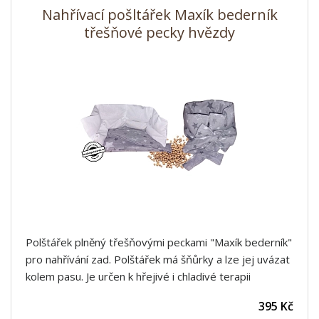
Nahřívací pošltářek Maxík bederník
třešňové pecky hvězdy
Polštářek plněný třešňovými peckami "Maxík bederník"
pro nahřívání zad. Polštářek má šňůrky a lze jej uvázat
kolem pasu. Je určen k hřejivé i chladivé terapii
395 Kč