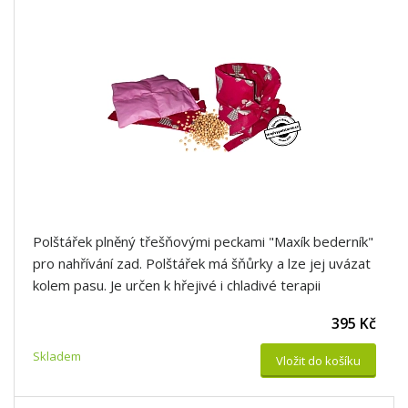
Polštářek plněný třešňovými peckami "Maxík bederník"
pro nahřívání zad. Polštářek má šňůrky a lze jej uvázat
kolem pasu. Je určen k hřejivé i chladivé terapii
395 Kč
Skladem
Vložit do košíku