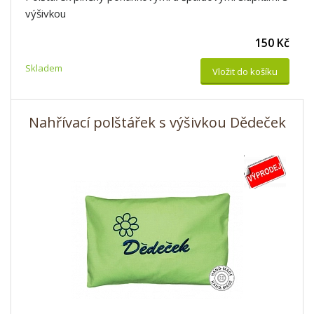
výšivkou
150 Kč
Skladem
Vložit do košíku
Nahřívací polštářek s výšivkou Dědeček