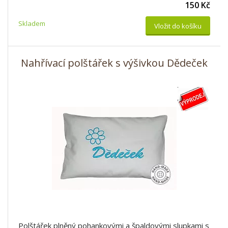
150 Kč
Skladem
Vložit do košíku
Nahřívací polštářek s výšivkou Dědeček
Polštářek plněný pohankovými a špaldovými slupkami s