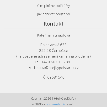
Čím plníme polštářky
Jak nahřívat polštářky
Kontakt
Kateřina Frühaufová
Boleslavská 633
252 28 Černošice
(na uvedené adrese není kamenná prodejna)
Tel: +420 603 105 881
Mail: katka@hrejivypolstarek.cz
IČ: 69681546
Copyright 2026 | Hřejivý polštářek
WEBMEX -
tvorba e-shopů
na míru